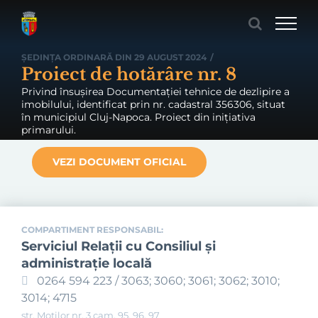
Skip
to
content
ȘEDINȚA ORDINARĂ DIN 29 AUGUST 2024
/
Proiect de hotărâre nr. 8
Privind însușirea Documentației tehnice de dezlipire a
imobilului, identificat prin nr. cadastral 356306, situat
în municipiul Cluj-Napoca. Proiect din inițiativa
primarului.
VEZI DOCUMENT OFICIAL
COMPARTIMENT RESPONSABIL:
Serviciul Relaţii cu Consiliul şi
administraţie locală
0264 594 223 / 3063; 3060; 3061; 3062; 3010;
3014; 4715
str. Moților nr. 3 cam. 95, 96, 97