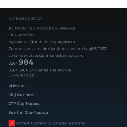
DATE DE CONTACT
str. Moților nr.3, 400001 Cluj-Napoca,
Cluj, România
registratura@primariaclujnapoca.ro
Comunicare carte de identitate conform Legii 9/2023:
carte_identitate@primariaclujnapoca.ro
984
0264
0264 596 030
- Centrala telefonica
LINKURI UTILE
Visit Cluj
Cluj Business
CTP Cluj-Napoca
Sport în Cluj-Napoca
Protecția datelor cu caracter personal