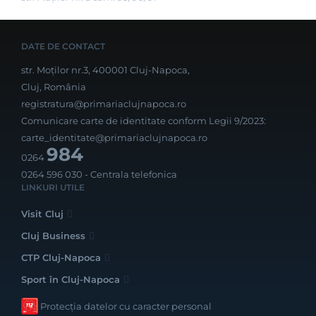
DATE DE CONTACT
str. Moților nr.3, 400001 Cluj-Napoca,
Cluj, România
registratura@primariaclujnapoca.ro
Comunicare carte de identitate conform Legii 9/2023:
carte_identitate@primariaclujnapoca.ro
984
0264
0264 596 030
- Centrala telefonica
LINKURI UTILE
Visit Cluj
Cluj Business
CTP Cluj-Napoca
Sport în Cluj-Napoca
Protecția datelor cu caracter personal