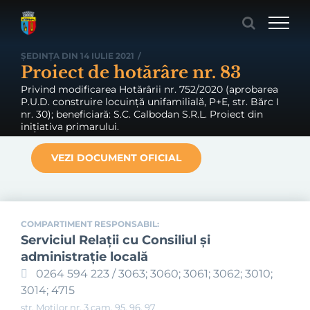
Skip
to
content
ȘEDINȚA DIN 14 IULIE 2021
/
Proiect de hotărâre nr. 83
Privind modificarea Hotărârii nr. 752/2020 (aprobarea
P.U.D. construire locuință unifamilială, P+E, str. Bărc I
nr. 30); beneficiară: S.C. Calbodan S.R.L. Proiect din
inițiativa primarului.
VEZI DOCUMENT OFICIAL
COMPARTIMENT RESPONSABIL:
Serviciul Relaţii cu Consiliul şi
administraţie locală
0264 594 223 / 3063; 3060; 3061; 3062; 3010;
3014; 4715
str. Moților nr. 3 cam. 95, 96, 97