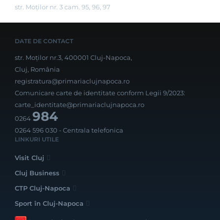
str. Moților nr. 3 cam. 95, 96, 97
DATE DE CONTACT
str. Moților nr.3, 400001 Cluj-Napoca,
Cluj, România
registratura@primariaclujnapoca.ro
Comunicare carte de identitate conform Legii 9/2023:
carte_identitate@primariaclujnapoca.ro
984
0264
0264 596 030
- Centrala telefonica
LINKURI UTILE
Visit Cluj
Cluj Business
CTP Cluj-Napoca
Sport în Cluj-Napoca