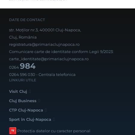
DATE DE CONTACT
str. Moților nr.3, 400001 Cluj-Napoca,
Cluj, România
registratura@primariaclujnapoca.ro
Comunicare carte de identitate conform Legii 9/2023:
carte_identitate@primariaclujnapoca.ro
984
0264
0264 596 030
- Centrala telefonica
LINKURI UTILE
Visit Cluj
Cluj Business
CTP Cluj-Napoca
Sport în Cluj-Napoca
Protecția datelor cu caracter personal