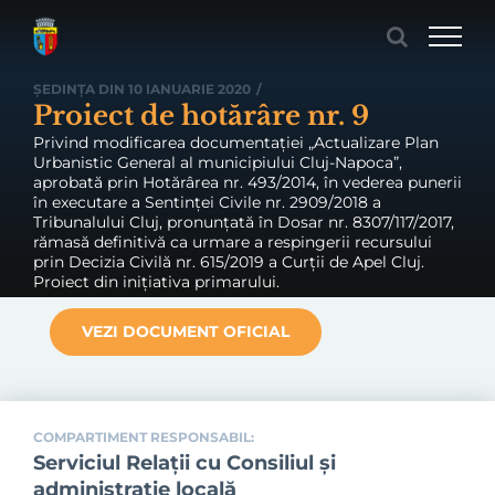
Skip
to
content
ȘEDINȚA DIN 10 IANUARIE 2020
/
Proiect de hotărâre nr. 9
Privind modificarea documentației „Actualizare Plan
Urbanistic General al municipiului Cluj-Napoca”,
aprobată prin Hotărârea nr. 493/2014, în vederea punerii
în executare a Sentinței Civile nr. 2909/2018 a
Tribunalului Cluj, pronunțată în Dosar nr. 8307/117/2017,
rămasă definitivă ca urmare a respingerii recursului
prin Decizia Civilă nr. 615/2019 a Curții de Apel Cluj.
Proiect din inițiativa primarului.
VEZI DOCUMENT OFICIAL
COMPARTIMENT RESPONSABIL:
Serviciul Relaţii cu Consiliul şi
administraţie locală