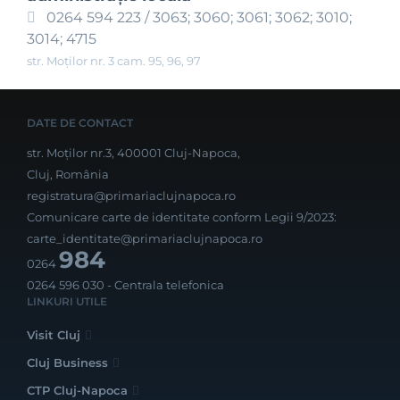
0264 594 223 / 3063; 3060; 3061; 3062; 3010;
3014; 4715
str. Moților nr. 3 cam. 95, 96, 97
DATE DE CONTACT
str. Moților nr.3, 400001 Cluj-Napoca,
Cluj, România
registratura@primariaclujnapoca.ro
Comunicare carte de identitate conform Legii 9/2023:
carte_identitate@primariaclujnapoca.ro
984
0264
0264 596 030
- Centrala telefonica
LINKURI UTILE
Visit Cluj
Cluj Business
CTP Cluj-Napoca