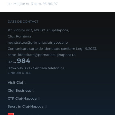
str. Moților nr. 3 cam. 95, 96, 97
DATE DE CONTACT
str. Moților nr.3, 400001 Cluj-Napoca,
Cluj, România
registratura@primariaclujnapoca.ro
Comunicare carte de identitate conform Legii 9/2023:
carte_identitate@primariaclujnapoca.ro
984
0264
0264 596 030
- Centrala telefonica
LINKURI UTILE
Visit Cluj
Cluj Business
CTP Cluj-Napoca
Sport în Cluj-Napoca