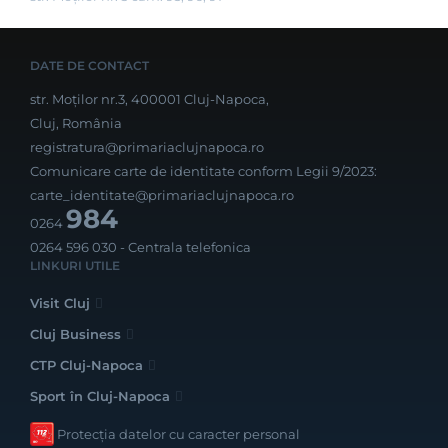
DATE DE CONTACT
str. Moților nr.3, 400001 Cluj-Napoca,
Cluj, România
registratura@primariaclujnapoca.ro
Comunicare carte de identitate conform Legii 9/2023:
carte_identitate@primariaclujnapoca.ro
984
0264
0264 596 030
- Centrala telefonica
LINKURI UTILE
Visit Cluj
Cluj Business
CTP Cluj-Napoca
Sport în Cluj-Napoca
Protecția datelor cu caracter personal