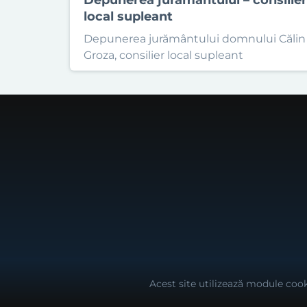
local supleant
Depunerea jurământului domnului Călin
Groza, consilier local supleant
Acest site utilizează module cook