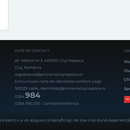
DATE DE CONTACT
LI
str. Moților nr.3, 400001 Cluj-Napoca,
Vis
Cluj, România
Cl
registratura@primariaclujnapoca.ro
CT
Comunicare carte de identitate conform Legii
9/2023:
carte_identitate@primariaclujnapoca.ro
Sp
984
0264
0264 596 030
- Centrala telefonica
Rea
ie pentru a vă asigura că beneficiați de cea mai bună experiență 