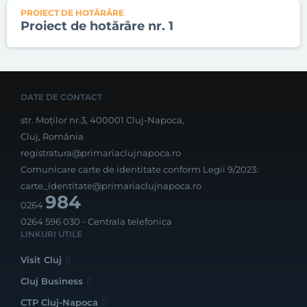
PROIECT DE HOTĂRÂRE
Proiect de hotărâre nr. 1
DATE DE CONTACT
str. Moților nr.3, 400001 Cluj-Napoca,
Cluj, România
registratura@primariaclujnapoca.ro
Comunicare carte de identitate conform Legii 9/2023:
carte_identitate@primariaclujnapoca.ro
984
0264
0264 596 030
- Centrala telefonica
LINKURI UTILE
Visit Cluj
Cluj Business
CTP Cluj-Napoca