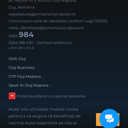
str. Moților nr.3, 400001 Cluj-Napoca,
Cluj, România
registratura@primariaclujnapoca.ro
Comunicare carte de identitate conform Legii 9/2023:
carte_identitate@primariaclujnapoca.ro
984
0264
0264 596 030
- Centrala telefonica
LINKURI UTILE
Visit Cluj
Cluj Business
CTP Cluj-Napoca
Sport în Cluj-Napoca
Protecția datelor cu caracter personal
Acest site utilizează module cookie
pentru a vă asigura că beneficiați de
OK
cea mai bună experiență pe site-ul
Realizat cu bune intenții de către