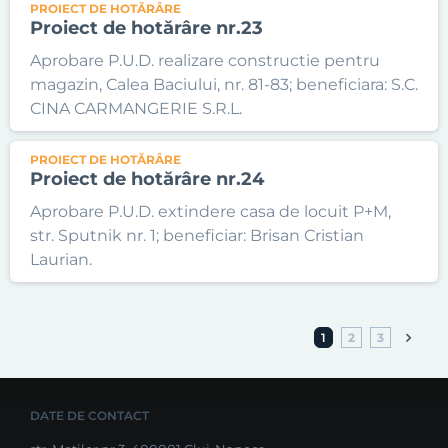
PROIECT DE HOTĂRÂRE
Proiect de hotărâre nr.23
Aprobare P.U.D. realizare constructie pentru
magazin, Calea Baciului, nr. 81-83; beneficiara: S.C.
CINA CARMANGERIE S.R.L.
PROIECT DE HOTĂRÂRE
Proiect de hotărâre nr.24
Aprobare P.U.D. extindere casa de locuit P+M,
str. Sputnik nr. 1; beneficiar: Brisan Cristian
Laurian.
1
2
3
DATE DE CONTACT