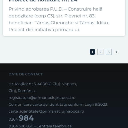
Privind aprobarea P.U.D. – Construire hală
depozitare (corp C3), str. Plevnei nr. 83;
beneficiari: Tămaș Gheorghe și Tămaș Ildiko.
Proiect din inițiativa primarului.
1
2
3
DATE DE CONTACT
str. Moților nr.3, 400001 Cluj-Napoca,
Cluj, România
registratura@primariaclujnapoca.ro
Comunicare carte de identitate conform Legii 9/2023:
carte_identitate@primariaclujnapoca.ro
984
0264
0264 596 030
- Centrala telefonica