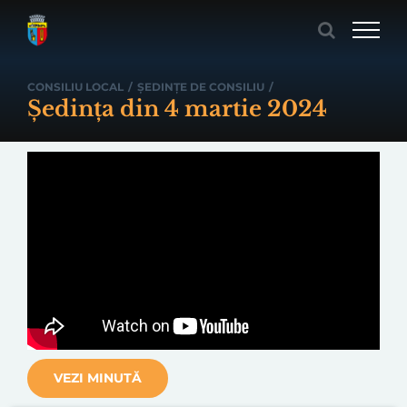
Skip
to
content
CONSILIU LOCAL
/
ȘEDINȚE DE CONSILIU
/
Ședința din 4 martie 2024
VEZI MINUTĂ