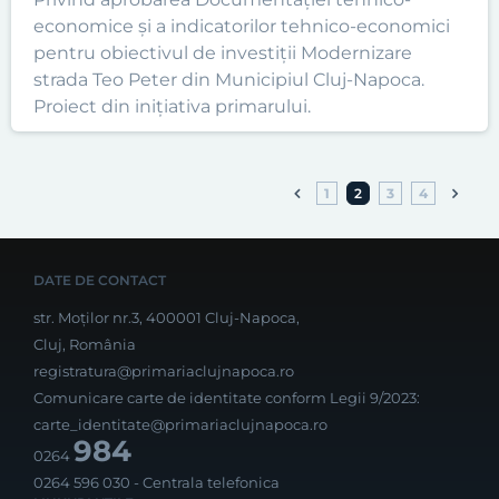
economice și a indicatorilor tehnico-economici
pentru obiectivul de investiții Modernizare
strada Teo Peter din Municipiul Cluj-Napoca.
Proiect din inițiativa primarului.
1
2
3
4
DATE DE CONTACT
str. Moților nr.3, 400001 Cluj-Napoca,
Cluj, România
registratura@primariaclujnapoca.ro
Comunicare carte de identitate conform Legii 9/2023:
carte_identitate@primariaclujnapoca.ro
984
0264
0264 596 030
- Centrala telefonica