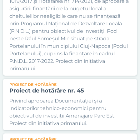
1019/2017 și Hotărârea nr. 714/2021, de aprobare a
asigurării finanțării de la bugetul local a
cheltuielilor neeligibile care nu se finanțează
prin Programul Național de Dezvoltare Locală
(P.N.D.L.) pentru obiectivul de investiții Pod
peste Râul Someșul Mic situat pe strada
Porțelanului în municipiului Cluj-Napoca (Podul
Porțelanului), cuprins la finanțare în cadrul
P.N.D.L. 2017-2022. Proiect din inițiativa
primarului.
PROIECT DE HOTĂRÂRE
Proiect de hotărâre nr. 45
Privind aprobarea Documentației și a
indicatorilor tehnico-economici pentru
obiectivul de investiții Amenajare Parc Est.
Proiect din inițiativa primarului.
PROIECT DE HOTĂRÂRE