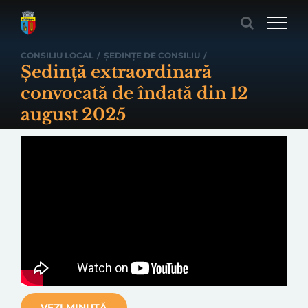
Skip
to
content
CONSILIU LOCAL
/
ȘEDINȚE DE CONSILIU
/
Ședință extraordinară
convocată de îndată din 12
august 2025
VEZI MINUTĂ