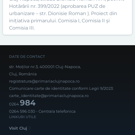
Hotărârii nr. 399/2022 (aprobarea PUZ de
urbanizare – str. Dionisie Roman ). Proiect din
inițiativa primarului. Comisia I, Comisia II și
Comisia III.
DATE DE CONTACT
str. Moților nr.3, 400001 Cluj-Napoca,
Cluj, România
registratura@primariaclujnapoca.ro
Comunicare carte de identitate conform Legii 9/2023:
carte_identitate@primariaclujnapoca.ro
984
0264
0264 596 030
- Centrala telefonica
LINKURI UTILE
Visit Cluj