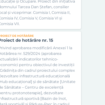
Educație și Ocupare. Proiect din inițiativa
domnului Tarcea Dan Ștefan, consilier
ocal și viceprimar. Comisia I, Comisia II,
Comisia IV, Comisia V, Comisia VI și
Comisia VII.
PROIECT DE HOTĂRÂRE
Proiect de hotărâre nr. 15
Privind aprobarea modificării Anexei 1 la
Hotărârea nr. 529/2024 (aprobarea
ctualizării indicatorilor tehnico-
economici pentru obiectivul de investiții
„Grădinița din cadrul proiectului complex
Dezvoltare infrastructură educațională
[Hub educațional] și de sănătate [Unitate
de Sănătate – Centru de excelență
pentru protonoterapie], dezvoltare
infrastructură sportivă [Bazin de înot,
Bază sportivă] și Pădure-Parc în cadrul