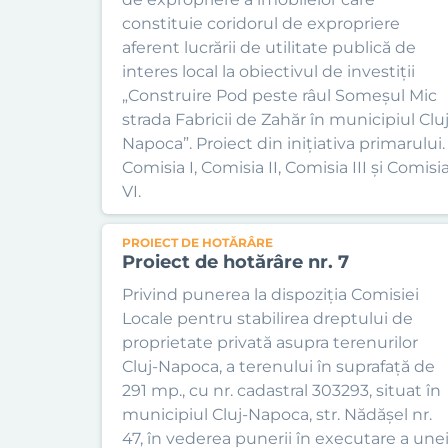
constituie coridorul de expropriere
aferent lucrării de utilitate publică de
interes local la obiectivul de investiții
„Construire Pod peste râul Someșul Mic
strada Fabricii de Zahăr în municipiul Cluj
Napoca”. Proiect din inițiativa primarului.
Comisia I, Comisia II, Comisia III și Comisi
VI.
PROIECT DE HOTĂRÂRE
Proiect de hotărâre nr. 7
Privind punerea la dispoziția Comisiei
Locale pentru stabilirea dreptului de
proprietate privată asupra terenurilor
Cluj-Napoca, a terenului în suprafață de
291 mp., cu nr. cadastral 303293, situat în
municipiul Cluj-Napoca, str. Nădășel nr.
47, în vederea punerii în executare a une