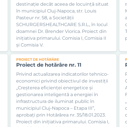
destinație decât aceea de locuință situat
în municipiul Cluj-Napoca, str. Louis
Pasteur nr. 58, a Societății
SCHURGERSHEALTHCARE S.R.L., în locul
doamnei Dr. Brender Viorica. Proiect din
inițiativa primarului. Comisia I, Comisia II
și Comisia V.
PROIECT DE HOTĂRÂRE
Proiect de hotărâre nr. 11
Privind actualizarea indicatorilor tehnico-
economici privind obiectivul de investiții
„Creșterea eficienței energetice și
gestionarea inteligentă a energiei în
infrastructura de iluminat public în
municipiul Cluj-Napoca – Etapa III”,
aprobați prin Hotărârea nr. 35/18.01.2023.
Proiect din inițiativa primarului. Comisia I,