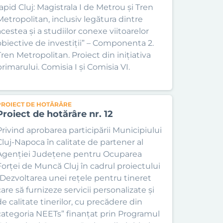
rapid Cluj: Magistrala I de Metrou și Tren
Metropolitan, inclusiv legătura dintre
acestea și a studiilor conexe viitoarelor
obiective de investiții” – Componenta 2.
Tren Metropolitan. Proiect din inițiativa
primarului. Comisia I și Comisia VI.
PROIECT DE HOTĂRÂRE
Proiect de hotărâre nr. 12
Privind aprobarea participării Municipiului
Cluj-Napoca în calitate de partener al
Agenției Județene pentru Ocuparea
Forței de Muncă Cluj în cadrul proiectului
„Dezvoltarea unei rețele pentru tineret
care să furnizeze servicii personalizate și
de calitate tinerilor, cu precădere din
categoria NEETs” finanțat prin Programul