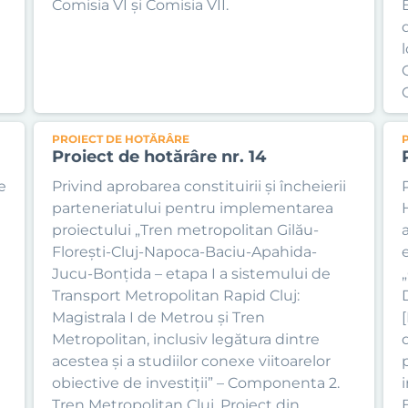
Comisia VI și Comisia VII.
l
PROIECT DE HOTĂRÂRE
Proiect de hotărâre nr. 14
e
Privind aprobarea constituirii și încheierii
parteneriatului pentru implementarea
proiectului „Tren metropolitan Gilău-
a
Florești-Cluj-Napoca-Baciu-Apahida-
Jucu-Bonțida – etapa I a sistemului de
Transport Metropolitan Rapid Cluj:
Magistrala I de Metrou și Tren
Metropolitan, inclusiv legătura dintre
acestea și a studiilor conexe viitoarelor
obiective de investiții” – Componenta 2.
Tren Metropolitan Cluj. Proiect din