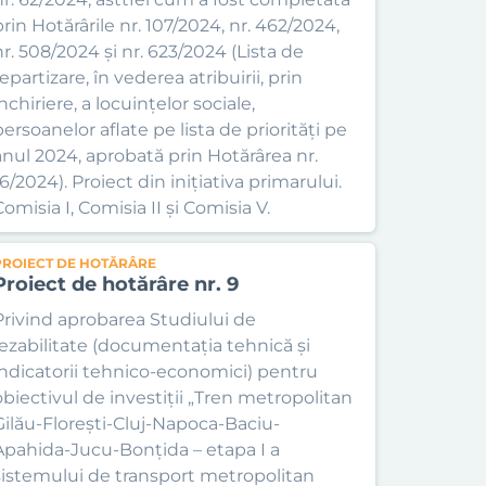
prin Hotărârile nr. 107/2024, nr. 462/2024,
nr. 508/2024 și nr. 623/2024 (Lista de
epartizare, în vederea atribuirii, prin
nchiriere, a locuințelor sociale,
persoanelor aflate pe lista de priorități pe
anul 2024, aprobată prin Hotărârea nr.
6/2024). Proiect din inițiativa primarului.
omisia I, Comisia II și Comisia V.
PROIECT DE HOTĂRÂRE
Proiect de hotărâre nr. 9
Privind aprobarea Studiului de
fezabilitate (documentația tehnică și
indicatorii tehnico-economici) pentru
obiectivul de investiții „Tren metropolitan
Gilău-Florești-Cluj-Napoca-Baciu-
Apahida-Jucu-Bonțida – etapa I a
sistemului de transport metropolitan