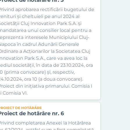
Privind aprobarea rectificării bugetului de
venituri și cheltuieli pe anul 2024 al
Societății Cluj Innovation Park S.A. și
mandatarea unui consilier local pentru a
reprezenta interesele Municipiului Cluj-
Napoca în cadrul Adunării Generale
Ordinare a Acționarilor la Societatea Cluj
Innovation Park S.A., care va avea loc la
ediul societății, în data de 23.10.2024, ora
10 (prima convocare) și, respectiv,
24.10.2024, ora 10 (a doua convocare).
Proiect din inițiativa primarului. Comisia I
i Comisia VI.
PROIECT DE HOTĂRÂRE
Proiect de hotărâre nr. 6
Privind completarea Anexei la Hotărârea
nr. 62/2024, asttfel cum a fost completată