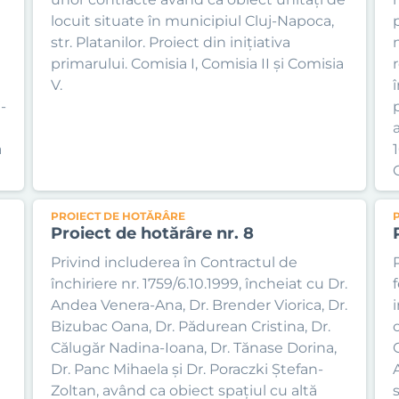
locuit situate în municipiul Cluj-Napoca,
str. Platanilor. Proiect din inițiativa
primarului. Comisia I, Comisia II și Comisia
r
V.
î
-
a
1
C
PROIECT DE HOTĂRÂRE
Proiect de hotărâre nr. 8
Privind includerea în Contractul de
închiriere nr. 1759/6.10.1999, încheiat cu Dr.
Andea Venera-Ana, Dr. Brender Viorica, Dr.
Bizubac Oana, Dr. Pădurean Cristina, Dr.
Călugăr Nadina-Ioana, Dr. Tănase Dorina,
Dr. Panc Mihaela și Dr. Poraczki Ștefan-
i
Zoltan, având ca obiect spațiul cu altă