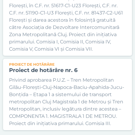
Florești, în C.F. nr. 51617-C1-U23 Florești, C.F. nr.
C.F. nr. 51190-C1-U3 Florești, C.F. nr. 81437-C2-U61
Florești și darea acestora în folosință gratuită
către Asociația de Dezvoltare Intercomunitară
Zona Metropolitană Cluj. Proiect din inițiativa
primarului. Comisia I, Comisia II, Comisia IV,
Comisia V, Comisia VI și Comisia VII.
PROIECT DE HOTĂRÂRE
Proiect de hotărâre nr. 6
Privind aprobarea P.U.Z. – Tren Metropolitan
Gilău-Florești-Cluj-Napoca-Baciu-Apahida-Jucu-
Bonțida – Etapa 1 a sistemului de transport
metropolitan Cluj Magistrala 1 de Metrou și Tren
Metropolitan, inclusiv legătura dintre acestea –
COMPONENTA 1. MAGISTRALA 1 DE METROU.
Proiect din inițiativa primarului. Comisia III.