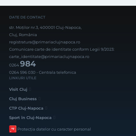
DATE DE CONTACT
str. Moților nr.3, 400001 Cluj-Napoca,
Cluj, România
registratura@primariaclujnapoca.ro
Comunicare carte de identitate conform Legii 9/2023:
carte_identitate@primariaclujnapoca.ro
984
0264
0264 596 030
- Centrala telefonica
LINKURI UTILE
Visit Cluj
Cluj Business
CTP Cluj-Napoca
Sport în Cluj-Napoca
Protecția datelor cu caracter personal