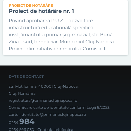
PROIECT DE HOTĂRÂRE
Proiect de hotărâre nr. 1
Privind aprobarea P.U.Z. – dezvoltare
infrastructură educațională specifică
învățământului primar și gimnazial, str. Bună
Ziua – sud; beneficiar: Municipiul Cluj-Napoca.
Proiect din inițiativa primarului. Comisia III.
DATE DE CONTACT
str. Moților nr.3, 400001 Cluj-Napoca,
Cluj, România
registratura@primariaclujnapoca.ro
Comunicare carte de identitate conform Legii 9/2023:
carte_identitate@primariaclujnapoca.ro
984
0264
0264 596 030
- Centrala telefonica