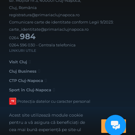
str. Moților nr.3, 400001 Cluj-Napoca,
Cluj, România
registratura@primariaclujnapoca.ro
Comunicare carte de identitate conform Legii 9/2023:
carte_identitate@primariaclujnapoca.ro
984
0264
0264 596 030
- Centrala telefonica
LINKURI UTILE
Visit Cluj
Cluj Business
CTP Cluj-Napoca
Sport în Cluj-Napoca
Protecția datelor cu caracter personal
Acest site utilizează module cookie
pentru a vă asigura că beneficiați de
OK
cea mai bună experiență pe site-ul
Realizat cu bune intenții de către