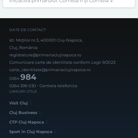
inițiativa primarului. Comisia II și Comisia V.
DATE DE CONTACT
str. Moților nr.3, 400001 Cluj-Napoca,
Cluj, România
registratura@primariaclujnapoca.ro
Comunicare carte de identitate conform Legii 9/2023:
carte_identitate@primariaclujnapoca.ro
984
0264
0264 596 030
- Centrala telefonica
LINKURI UTILE
Visit Cluj
Cluj Business
CTP Cluj-Napoca
Sport în Cluj-Napoca