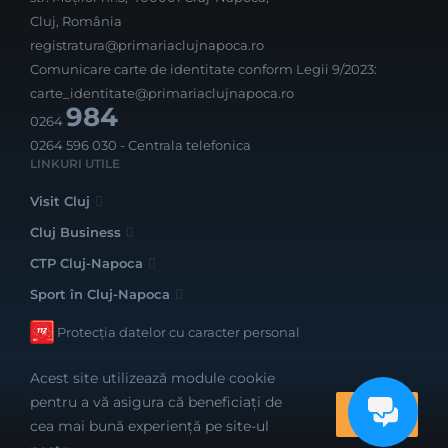
Cluj, România
registratura@primariaclujnapoca.ro
Comunicare carte de identitate conform Legii 9/2023:
carte_identitate@primariaclujnapoca.ro
984
0264
0264 596 030
- Centrala telefonica
LINKURI UTILE
Visit Cluj
Cluj Business
CTP Cluj-Napoca
Sport în Cluj-Napoca
Protecția datelor cu caracter personal
Acest site utilizează module cookie
pentru a vă asigura că beneficiați de
OK
cea mai bună experiență pe site-ul
Realizat cu bune intenții de către