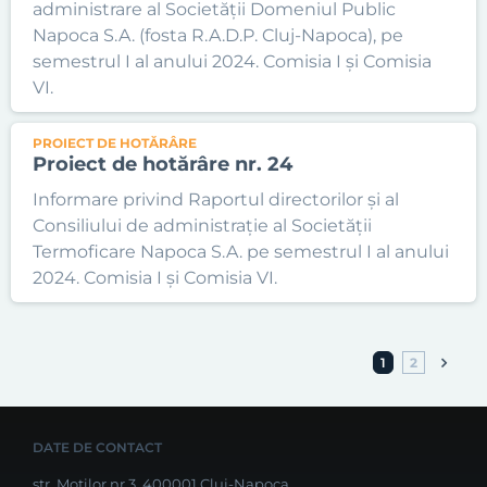
administrare al Societății Domeniul Public
Napoca S.A. (fosta R.A.D.P. Cluj-Napoca), pe
semestrul I al anului 2024. Comisia I și Comisia
VI.
PROIECT DE HOTĂRÂRE
Proiect de hotărâre nr. 24
Informare privind Raportul directorilor și al
Consiliului de administrație al Societății
Termoficare Napoca S.A. pe semestrul I al anului
2024. Comisia I și Comisia VI.
1
2
DATE DE CONTACT
str. Moților nr.3, 400001 Cluj-Napoca,