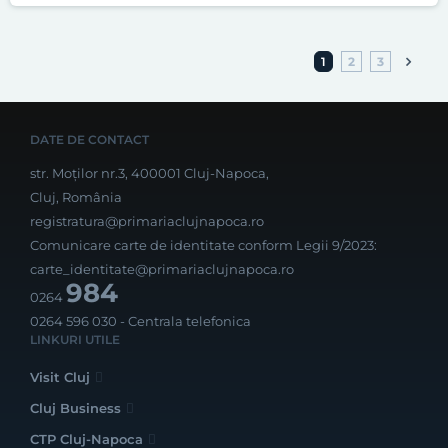
1
2
3
DATE DE CONTACT
str. Moților nr.3, 400001 Cluj-Napoca,
Cluj, România
registratura@primariaclujnapoca.ro
Comunicare carte de identitate conform Legii 9/2023:
carte_identitate@primariaclujnapoca.ro
984
0264
0264 596 030
- Centrala telefonica
LINKURI UTILE
Visit Cluj
Cluj Business
CTP Cluj-Napoca