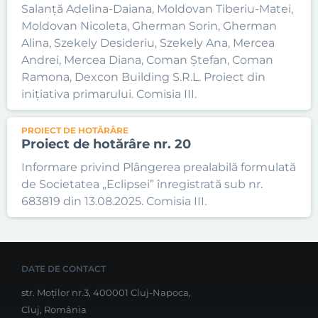
Salanță Adelina-Daiana, Moldovan Tiberiu-Matei,
Moldovan Nicoleta, Gherman Sorin, Gherman
Alina, Szekely Desideriu, Szekely Ana, Mercea
Andrei, Mercea Diana, Coman Ștefan, Coman
Ramona, Dexcon Building S.R.L. Proiect din
inițiativa primarului. Comisia III.
PROIECT DE HOTĂRÂRE
Proiect de hotărâre nr. 20
Informare privind Plângerea prealabilă formulată
de Societatea „Eclipsei” înregistrată sub nr.
683819 din 13.08.2025. Comisia III.
DATE DE CONTACT
str. Moților nr.3, 400001 Cluj-Napoca,
Cluj, România