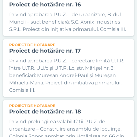
Proiect de hotărâre nr. 16
Privind aprobarea P.U.Z. – de urbanizare, B-dul
Muncii – sud; beneficiară: S.C. Xonix Industries
S.R.L. Proiect din inițiativa primarului. Comisia III.
PROIECT DE HOTĂRÂRE
Proiect de hotărâre nr. 17
Privind aprobarea P.U.Z. – corectare limită U.T.R.
între U.T.R. ULi/c și U.T.R. Lc, str. Mărișel nr. 3;
beneficiari: Mureșan Andrei-Paul și Mureșan
Mihaela-Maria. Proiect din inițiativa primarului.
Comisia III.
PROIECT DE HOTĂRÂRE
Proiect de hotărâre nr. 18
Privind prelungirea valabilității P.U.Z. de
urbanizare – Construire ansamblu de locuințe,
Colonia Sopor, aprobat prin Hotărârea nr. 66 din