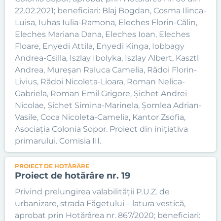
22.02.2021; beneficiari: Blaj Bogdan, Cosma Ilinca-
Luisa, Iuhas Iulia-Ramona, Eleches Florin-Călin,
Eleches Mariana Dana, Eleches Ioan, Eleches
Floare, Enyedi Attila, Enyedi Kinga, Iobbagy
Andrea-Csilla, Iszlay Ibolyka, Iszlay Albert, Kasztl
Andrea, Mureșan Raluca Camelia, Rădoi Florin-
Livius, Rădoi Nicoleta-Lioara, Roman Nelica-
Gabriela, Roman Emil Grigore, Șichet Andrei
Nicolae, Șichet Simina-Marinela, Șomlea Adrian-
Vasile, Coca Nicoleta-Camelia, Kantor Zsofia,
Asociația Colonia Sopor. Proiect din inițiativa
primarului. Comisia III.
PROIECT DE HOTĂRÂRE
Proiect de hotărâre nr. 19
Privind prelungirea valabilității P.U.Z. de
urbanizare, strada Făgetului – latura vestică,
aprobat prin Hotărârea nr. 867/2020; beneficiari: