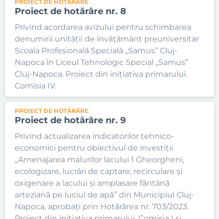
PROIECT DE HOTĂRÂRE
Proiect de hotărâre nr. 8
Privind acordarea avizului pentru schimbarea
denumirii unității de învățământ preuniversitar
Școala Profesională Specială „Samus” Cluj-
Napoca în Liceul Tehnologic Special „Samus”
Cluj-Napoca. Proiect din inițiativa primarului.
Comisia IV.
PROIECT DE HOTĂRÂRE
Proiect de hotărâre nr. 9
Privind actualizarea indicatorilor tehnico-
economici pentru obiectivul de investiții
„Amenajarea malurilor lacului 1 Gheorgheni,
ecologizare, lucrări de captare, recirculare și
oxigenare a lacului și amplasare fântână
arteziană pe luciul de apă” din Municipiul Cluj-
Napoca, aprobați prin Hotărârea nr. 703/2023.
Proiect din inițiativa primarului. Comisia I și