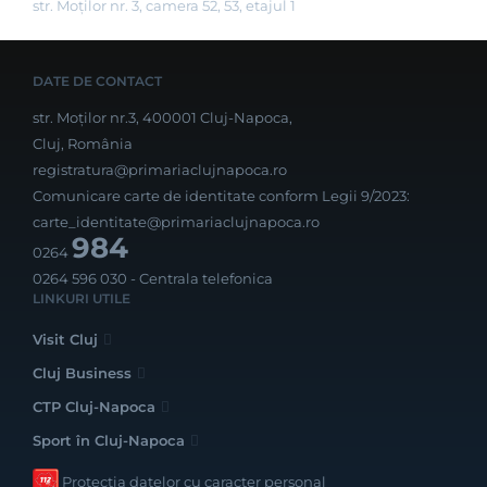
str. Moților nr. 3, camera 52, 53, etajul 1
DATE DE CONTACT
str. Moților nr.3, 400001 Cluj-Napoca,
Cluj, România
registratura@primariaclujnapoca.ro
Comunicare carte de identitate conform Legii 9/2023:
carte_identitate@primariaclujnapoca.ro
984
0264
0264 596 030
- Centrala telefonica
LINKURI UTILE
Visit Cluj
Cluj Business
CTP Cluj-Napoca
Sport în Cluj-Napoca
Protecția datelor cu caracter personal