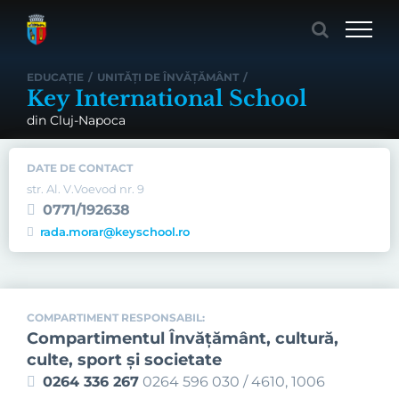
Skip
to
content
EDUCAȚIE
/
UNITĂȚI DE ÎNVĂȚĂMÂNT
/
Key International School
din Cluj-Napoca
DATE DE CONTACT
str. Al. V.Voevod nr. 9
0771/192638
rada.morar@keyschool.ro
COMPARTIMENT RESPONSABIL:
Compartimentul Învăţământ, cultură,
culte, sport şi societate
0264 336 267
0264 596 030 / 4610, 1006