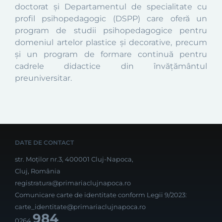
doctorat și Departamentul de specialitate cu
profil psihopedagogic (DSPP) care oferă un
program de studii psihopedagogice pentru
domeniul artelor plastice și decorative, precum
și un program de formare continuă pentru
cadrele didactice din învățământul
preuniversitar.
DATE DE CONTACT
str. Moților nr.3, 400001 Cluj-Napoca,
Cluj, România
registratura@primariaclujnapoca.ro
Comunicare carte de identitate conform Legii 9/2023:
carte_identitate@primariaclujnapoca.ro
984
0264