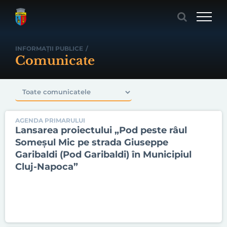
Skip
to
content
INFORMAȚII PUBLICE
/
Comunicate
AGENDA PRIMARULUI
Lansarea proiectului „Pod peste râul
Someșul Mic pe strada Giuseppe
Garibaldi (Pod Garibaldi) în Municipiul
Cluj-Napoca”