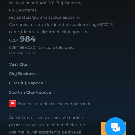
str. Moților nr.3, 400001 Cluj-Napoca,
Cluj, România
registratura@primariaclujnapoca.ro
Comunicare carte de identitate conform Legii 9/2023:
carte_identitate@primariaclujnapoca.ro
984
0264
0264 596 030
- Centrala telefonica
LINKURI UTILE
Visit Cluj
Cluj Business
CTP Cluj-Napoca
Sport în Cluj-Napoca
Protecția datelor cu caracter personal
Acest site utilizează module cookie
pentru a vă asigura că beneficiați de
OK
cea mai bună experiență pe site-ul
Realizat cu bune intenții de către