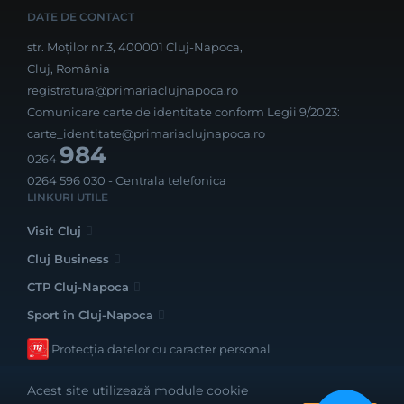
DATE DE CONTACT
str. Moților nr.3, 400001 Cluj-Napoca,
Cluj, România
registratura@primariaclujnapoca.ro
Comunicare carte de identitate conform Legii 9/2023:
carte_identitate@primariaclujnapoca.ro
984
0264
0264 596 030
- Centrala telefonica
LINKURI UTILE
Visit Cluj
Cluj Business
CTP Cluj-Napoca
Sport în Cluj-Napoca
Protecția datelor cu caracter personal
Acest site utilizează module cookie