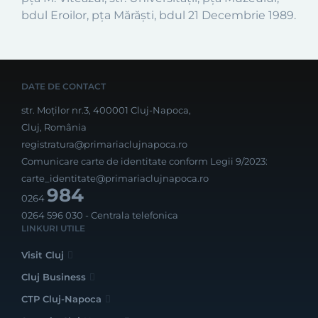
bdul Eroilor, pţa Mărăşti, bdul 21 Decembrie 1989.
DATE DE CONTACT
str. Moților nr.3, 400001 Cluj-Napoca,
Cluj, România
registratura@primariaclujnapoca.ro
Comunicare carte de identitate conform Legii 9/2023:
carte_identitate@primariaclujnapoca.ro
984
0264
0264 596 030
- Centrala telefonica
LINKURI UTILE
Visit Cluj
Cluj Business
CTP Cluj-Napoca