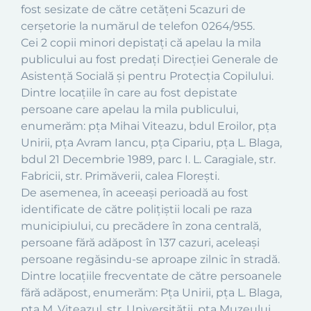
fost sesizate de către cetăţeni 5cazuri de
cerşetorie la numărul de telefon 0264/955.
Cei 2 copii minori depistaţi că apelau la mila
publicului au fost predaţi Direcţiei Generale de
Asistenţă Socială şi pentru Protecţia Copilului.
Dintre locaţiile în care au fost depistate
persoane care apelau la mila publicului,
enumerăm: pţa Mihai Viteazu, bdul Eroilor, pţa
Unirii, pţa Avram Iancu, pţa Cipariu, pţa L. Blaga,
bdul 21 Decembrie 1989, parc I. L. Caragiale, str.
Fabricii, str. Primăverii, calea Floreşti.
De asemenea, în aceeaşi perioadă au fost
identificate de către poliţiştii locali pe raza
municipiului, cu precădere în zona centrală,
persoane fără adăpost în 137 cazuri, aceleaşi
persoane regăsindu-se aproape zilnic în stradă.
Dintre locaţiile frecventate de către persoanele
fără adăpost, enumerăm: Pţa Unirii, pţa L. Blaga,
pţa M. Viteazul, str. Universităţii, pţa Muzeului,