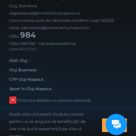
Cluj, România
registratura@primariaclujnapoca.ro
Comunicare carte de identitate conform Legii 9/2023:
carte_identitate@primariaclujnapoca.ro
984
0264
0264 596 030
- Centrala telefonica
LINKURI UTILE
Visit Cluj
Cluj Business
CTP Cluj-Napoca
Sport în Cluj-Napoca
Protecția datelor cu caracter personal
Acest site utilizează module cookie
pentru a vă asigura că beneficiați de
OK
cea mai bună experiență pe site-ul
Realizat cu bune intenții de către