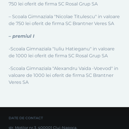
750 lei oferit de firma SC Rosal Grup SA
– Scoala Gimnaziala "Nicolae Titulescu" in valoare
de 750 lei oferit de firma SC Brantner Veres SA
– premiul I
-Scoala Gimnaziala "Iuliu Hatieganu" in valoare
de 1000 lei oferit de firma SC Rosal Grup SA
-Scoala Gimnaziala "Alexandru Vaida -Voevod" in
valoare de 1000 lei oferit de firma SC Brantner
Veres SA
DATE DE CONTACT
str. Moților nr.3, 400001 Cluj-Napoca,