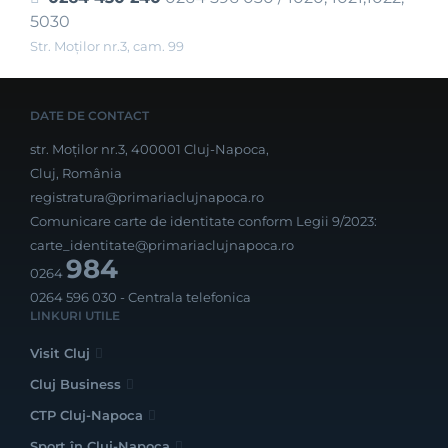
5030
Str. Moţilor nr.3, cam. 99
DATE DE CONTACT
str. Moților nr.3, 400001 Cluj-Napoca,
Cluj, România
registratura@primariaclujnapoca.ro
Comunicare carte de identitate conform Legii 9/2023:
carte_identitate@primariaclujnapoca.ro
984
0264
0264 596 030
- Centrala telefonica
LINKURI UTILE
Visit Cluj
Cluj Business
CTP Cluj-Napoca
Sport în Cluj-Napoca