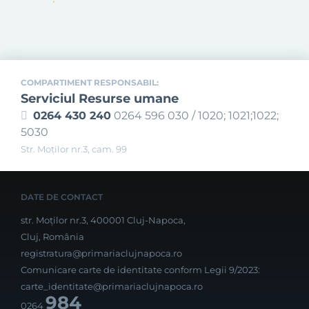
COMPARTIMENT RESPONSABIL:
Serviciul Resurse umane
0264 430 240
0264 596 030 / 1020; 1021;1022;
5030
Str. Moţilor nr.3, cam. 99
DATE DE CONTACT
str. Moților nr.3, 400001 Cluj-Napoca,
Cluj, România
registratura@primariaclujnapoca.ro
Comunicare carte de identitate conform Legii 9/2023:
carte_identitate@primariaclujnapoca.ro
984
0264