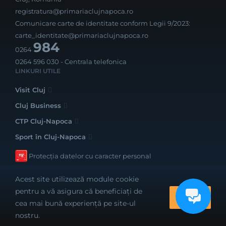
registratura@primariaclujnapoca.ro
Comunicare carte de identitate conform Legii 9/2023:
carte_identitate@primariaclujnapoca.ro
984
0264
0264 596 030
- Centrala telefonica
LINKURI UTILE
Visit Cluj
Cluj Business
CTP Cluj-Napoca
Sport în Cluj-Napoca
Protecția datelor cu caracter personal
Acest site utilizează module cookie
pentru a vă asigura că beneficiați de
OK
cea mai bună experiență pe site-ul
Realizat cu bune intenții de către
nostru.