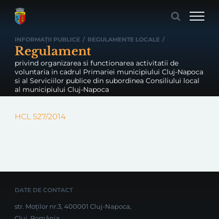
Skip
to
content
INFORMAȚII PUBLICE
/
REGULAMENTE LOCALE
/
Regulament
privind organizarea si functionarea activitatii de
voluntaria in cadrul Primariei municipiului Cluj-Napoca
si al Serviciilor publice din subordinea Consiliului local
al municipiului Cluj-Napoca
HCL 527/2014
DATE DE CONTACT
str. Moților nr.3, 400001 Cluj-Napoca,
Cluj, România