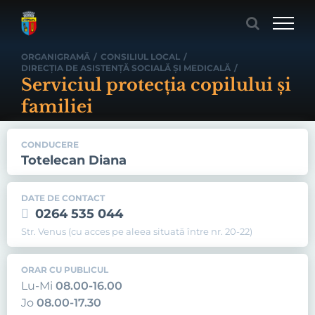
Skip
to
content
ORGANIGRAMĂ
/
CONSILIUL LOCAL
/
DIRECŢIA DE ASISTENŢĂ SOCIALĂ ŞI MEDICALĂ
/
Serviciul protecţia copilului și
familiei
CONDUCERE
Totelecan Diana
DATE DE CONTACT
0264 535 044
Str. Venus (cu acces pe aleea situată între nr. 20-22)
ORAR CU PUBLICUL
Lu-Mi
08.00-16.00
Jo
08.00-17.30