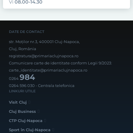
Vi
08.00-14.30
DATE DE CONTACT
str. Moților nr.3, 400001 Cluj-Napoca,
Cluj, România
registratura@primariaclujnapoca.ro
Comunicare carte de identitate conform Legii 9/2023:
carte_identitate@primariaclujnapoca.ro
984
0264
0264 596 030
- Centrala telefonica
LINKURI UTILE
Visit Cluj
Cluj Business
CTP Cluj-Napoca
Sport în Cluj-Napoca