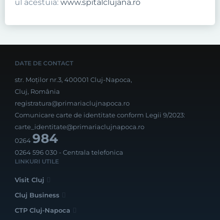
ul acestuia:
www.spitalclujana.ro
DATE DE CONTACT
str. Moților nr.3, 400001 Cluj-Napoca,
Cluj, România
registratura@primariaclujnapoca.ro
Comunicare carte de identitate conform Legii 9/2023:
carte_identitate@primariaclujnapoca.ro
984
0264
0264 596 030
- Centrala telefonica
LINKURI UTILE
Visit Cluj
Cluj Business
CTP Cluj-Napoca