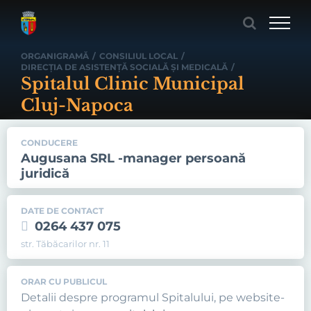
Skip
to
content
ORGANIGRAMĂ
/
CONSILIUL LOCAL
/
DIRECŢIA DE ASISTENŢĂ SOCIALĂ ŞI MEDICALĂ
/
Spitalul Clinic Municipal
Cluj-Napoca
CONDUCERE
Augusana SRL -manager persoană
juridică
DATE DE CONTACT
0264 437 075
str. Tăbăcarilor nr. 11
ORAR CU PUBLICUL
Detalii despre programul Spitalului, pe website-