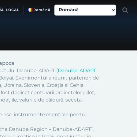
AL LOCAL
Română
Napoca
oiectului Danube-ADAPT (
Danube-ADAPT
Bolyai. Evenimentul a reunit parteneri de
 Ucraina, Slovenia, Croația și Cehia.
ost dedicat conturării proiectelor pilot,
ațiile, valurile de căldură, seceta,
de risc, instrumente esențiale pentru
n the Danube Region – Danube-ADAPT”,
elor climatice în Regiunea Dunării, în