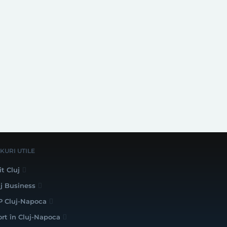
NKURI UTILE
it Cluj
uj Business
P Cluj-Napoca
ort în Cluj-Napoca