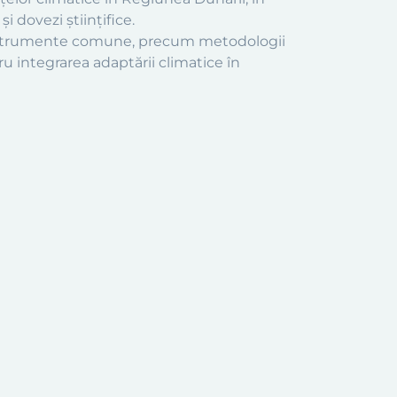
i dovezi științifice.
 instrumente comune, precum metodologii
ru integrarea adaptării climatice în