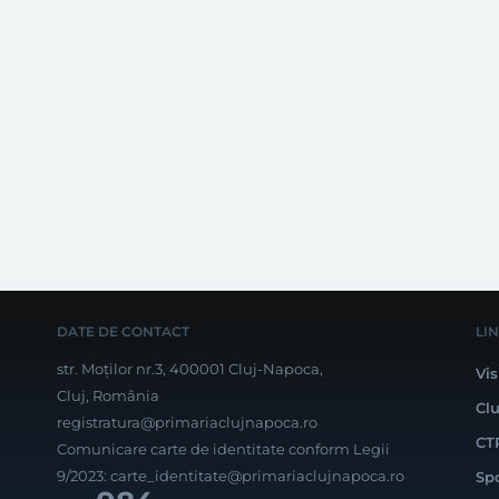
DATE DE CONTACT
LI
str. Moților nr.3, 400001 Cluj-Napoca,
Vis
Cluj, România
Cl
registratura@primariaclujnapoca.ro
CT
Comunicare carte de identitate conform Legii
9/2023:
carte_identitate@primariaclujnapoca.ro
Sp