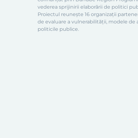
vederea sprijinirii elaborării de politici p
Proiectul reunește 16 organizații parte
de evaluare a vulnerabilității, modele de a
politicile publice.