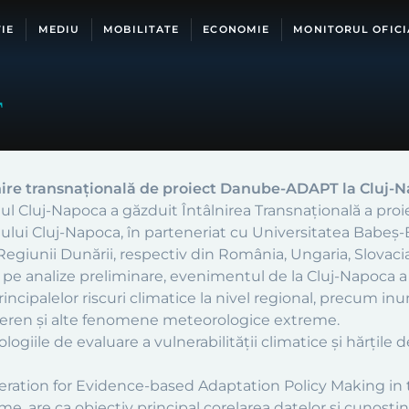
IE
MEDIU
MOBILITATE
ECONOMIE
MONITORUL OFICI
T
nire transnațională de proiect Danube-ADAPT la Cluj-
iul Cluj-Napoca a găzduit Întâlnirea Transnațională a pr
iului Cluj-Napoca, în parteneriat cu Universitatea Babeș-
 Regiunii Dunării, respectiv din România, Ungaria, Slovacia,
pe analize preliminare, evenimentul de la Cluj-Napoca a f
ncipalelor riscuri climatice la nivel regional, precum inund
 teren și alte fenomene meteorologice extreme.
iile de evaluare a vulnerabilității climatice și hărțile 
eration for Evidence-based Adaptation Policy Making i
are ca obiectiv principal corelarea datelor și cunoștinț