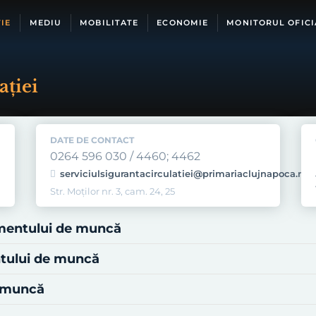
IE
MEDIU
MOBILITATE
ECONOMIE
MONITORUL OFICI
aţiei
DATE DE CONTACT
0264 596 030 / 4460; 4462
serviciulsigurantacirculatiei@primariaclujnapoca.ro
Str. Moţilor nr. 3, cam. 24, 25
imentului de muncă
ntului de muncă
e muncă