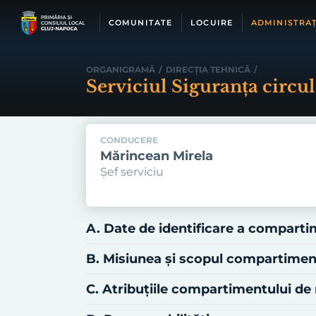
Skip
to
COMUNITATE
LOCUIRE
ADMINISTRAȚ
content
ORGANIGRAMĂ
/
DIRECŢIA TEHNICĂ
/
Serviciul Siguranţa circul
CONDUCERE
Mărincean Mirela
Șef serviciu
A. Date de identificare a compart
B. Misiunea şi scopul compartime
C. Atribuţiile compartimentului d