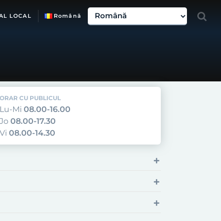
AL LOCAL
Română
ORAR CU PUBLICUL
Lu-Mi
08.00-16.00
Jo
08.00-17.30
Vi
08.00-14.30