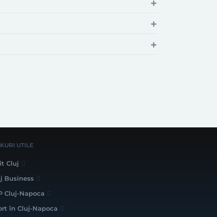
NKURI UTILE
it Cluj
uj Business
P Cluj-Napoca
ort în Cluj-Napoca