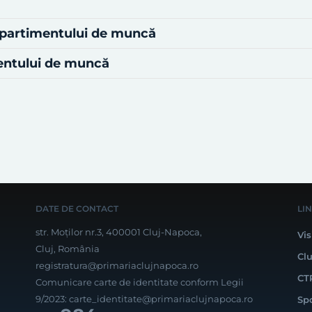
mpartimentului de muncă
mentului de muncă
DATE DE CONTACT
LI
str. Moților nr.3, 400001 Cluj-Napoca,
Vis
Cluj, România
Cl
registratura@primariaclujnapoca.ro
CT
Comunicare carte de identitate conform Legii
9/2023:
carte_identitate@primariaclujnapoca.ro
Sp