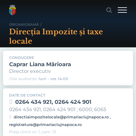
Skip
to
content
ORGANIGRAMĂ
/
Direcţia Impozite şi taxe
locale
CONDUCERE
Caprar Liana Mărioara
Director executiv
Orar audiențe:
luni - ora 14.00
DATE DE CONTACT
0264 434 921, 0264 424 901
0264 434 921, 0264 424 901 ; 6000; 6065
directiaimpozitelocale@primariaclujnapoca.ro ,
registratura@primariaclujnapoca.ro
Piața Unirii nr. 1, cam. 13