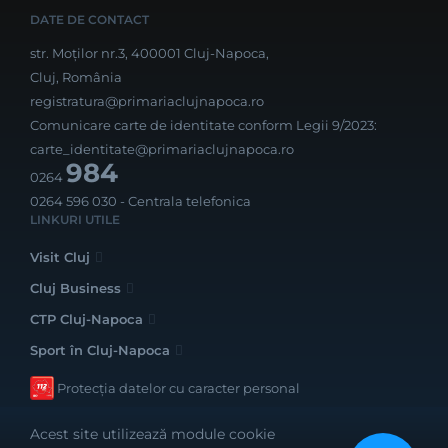
DATE DE CONTACT
str. Moților nr.3, 400001 Cluj-Napoca,
Cluj, România
registratura@primariaclujnapoca.ro
Comunicare carte de identitate conform Legii 9/2023:
carte_identitate@primariaclujnapoca.ro
984
0264
0264 596 030
- Centrala telefonica
LINKURI UTILE
Visit Cluj
Cluj Business
CTP Cluj-Napoca
Sport în Cluj-Napoca
Protecția datelor cu caracter personal
Acest site utilizează module cookie