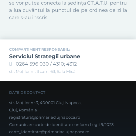
se vor putea conecta la ședința C.T.A.T.U. pentru
a lua cuvântul la punctul de pe ordinea de zi la
care s-au înscris.
COMPARTIMENT RESPONSABIL:
Serviciul Strategii urbane
0264 596 030 / 4310; 4312
str. Moților nr. 3 cam. 63, Sala Mică
DATE DE CONTACT
str. Moților nr.3, 400001 Cluj-Napoca,
Cluj, România
registratura@primariaclujnapoca.ro
Comunicare carte de identitate conform Legii 9/2023:
carte_identitate@primariaclujnapoca.ro