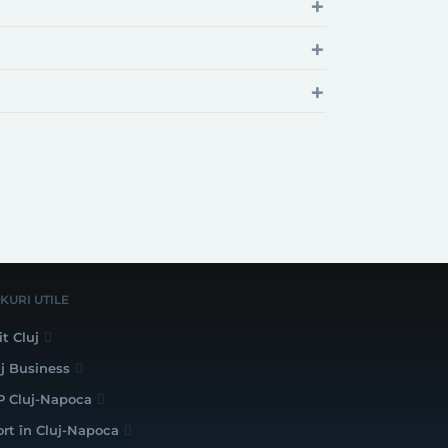
NKURI UTILE
it Cluj
uj Business
P Cluj-Napoca
ort în Cluj-Napoca