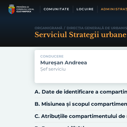
Skip
to
COMUNITATE
LOCUIRE
ADMINISTRAȚ
content
ORGANIGRAMĂ
/
DIRECŢIA GENERALĂ DE URBANI
Serviciul Strategii urbane
CONDUCERE
Mureșan Andreea
Șef serviciu
A. Date de identificare a compart
B. Misiunea şi scopul compartime
C. Atribuţiile compartimentului d