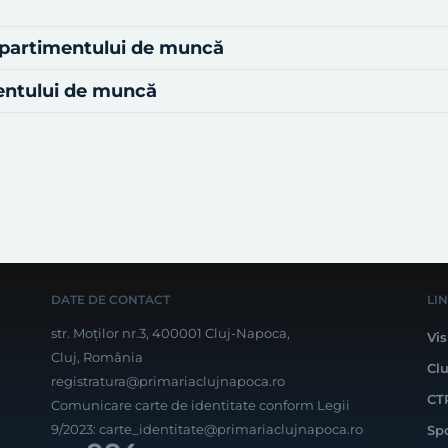
mpartimentului de muncă
mentului de muncă
DATE DE CONTACT
LI
str. Moților nr.3, 400001 Cluj-Napoca,
Vis
Cluj, România
Cl
registratura@primariaclujnapoca.ro
CT
Comunicare carte de identitate conform Legii
9/2023:
carte_identitate@primariaclujnapoca.ro
Sp