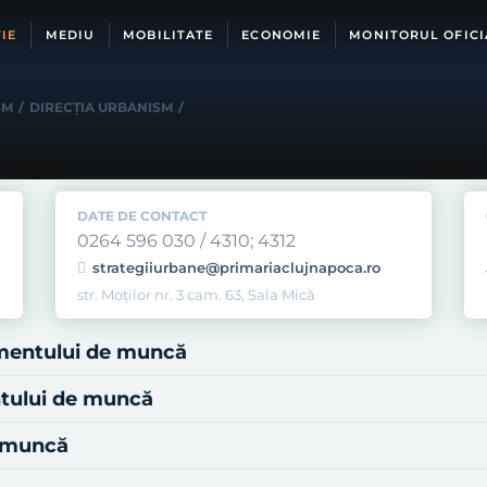
IE
MEDIU
MOBILITATE
ECONOMIE
MONITORUL OFICI
SM
/
DIRECŢIA URBANISM
/
DATE DE CONTACT
0264 596 030 / 4310; 4312
strategiiurbane@primariaclujnapoca.ro
str. Moților nr. 3 cam. 63, Sala Mică
imentului de muncă
ntului de muncă
e muncă