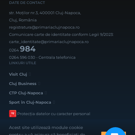
DATE DE CONTACT
str. Moților nr.3, 400001 Cluj-Napoca,
Cluj, România
registratura@primariaclujnapoca.ro
Comunicare carte de identitate conform Legii 9/2023:
carte_identitate@primariaclujnapoca.ro
984
0264
0264 596 030
- Centrala telefonica
LINKURI UTILE
Visit Cluj
Cluj Business
CTP Cluj-Napoca
Sport în Cluj-Napoca
Protecția datelor cu caracter personal
Acest site utilizează module cookie
pentru a vă asigura că beneficiați de