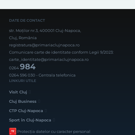
DATE DE CONTACT
str. Moților nr.3, 400001 Cluj-Napoca,
Cluj, România
registratura@primariaclujnapoca.ro
Comunicare carte de identitate conform Legii 9/2023:
carte_identitate@primariaclujnapoca.ro
984
0264
0264 596 030
- Centrala telefonica
LINKURI UTILE
Visit Cluj
Cluj Business
CTP Cluj-Napoca
Sport în Cluj-Napoca
Protecția datelor cu caracter personal