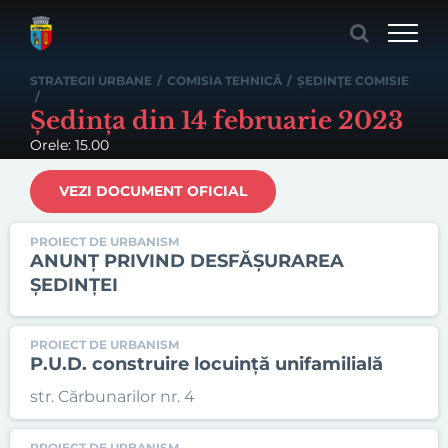
Skip
to
content
STRATEGII URBANE
/
COMISIA TEHNICĂ
/
ȘEDINȚE COMISIE
/
Ședința din 14 februarie 2023
Orele: 15.00
VEZI DOCUMENT OFICIAL
PROIECT DE URBANISM
ANUNȚ PRIVIND DESFĂȘURAREA
ȘEDINȚEI
PROIECT DE URBANISM
P.U.D. construire locuință unifamilială
str. Cărbunarilor nr. 4
PROIECT DE URBANISM