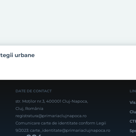
ategii urbane
DATE DE CONTACT
LI
str. Moților nr.3, 400001 Cluj-Napoca,
Vis
Cluj, România
Cl
registratura@primariaclujnapoca.ro
CT
Comunicare carte de identitate conform Legii
9/2023:
carte_identitate@primariaclujnapoca.ro
Sp