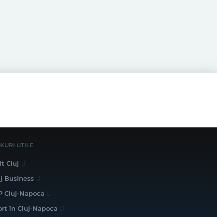
NKURI UTILE
it Cluj
uj Business
P Cluj-Napoca
ort în Cluj-Napoca