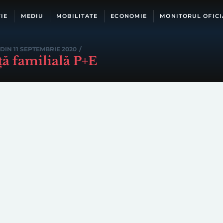
IE
MEDIU
MOBILITATE
ECONOMIE
MONITORUL OFICI
DIN 11 SEPTEMBRIE 2020
/
ță familială P+E