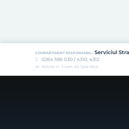
Serviciul Str
COMPARTIMENT RESPONSABIL:
0264 596 030 / 4310; 4312
str. Moților nr. 3 cam. 63, Sala Mică