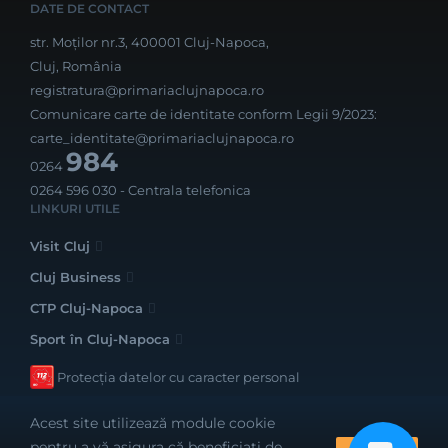
DATE DE CONTACT
str. Moților nr.3, 400001 Cluj-Napoca,
Cluj, România
registratura@primariaclujnapoca.ro
Comunicare carte de identitate conform Legii 9/2023:
carte_identitate@primariaclujnapoca.ro
984
0264
0264 596 030
- Centrala telefonica
LINKURI UTILE
Visit Cluj
Cluj Business
CTP Cluj-Napoca
Sport în Cluj-Napoca
Protecția datelor cu caracter personal
Acest site utilizează module cookie
pentru a vă asigura că beneficiați de