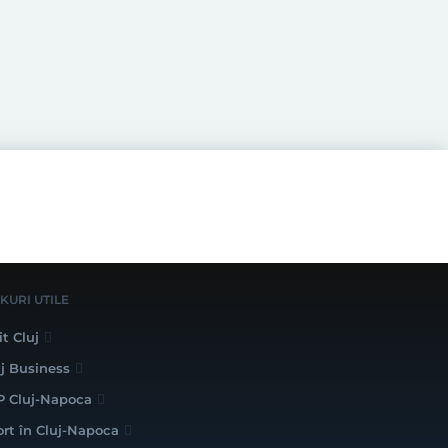
NKURI UTILE
it Cluj
uj Business
P Cluj-Napoca
ort în Cluj-Napoca