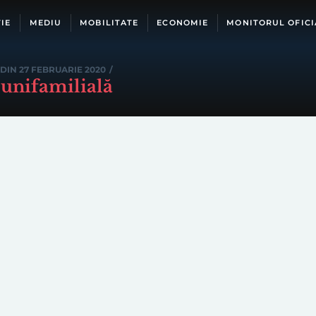
IE
MEDIU
MOBILITATE
ECONOMIE
MONITORUL OFICI
DIN 27 FEBRUARIE 2020
/
 unifamilială