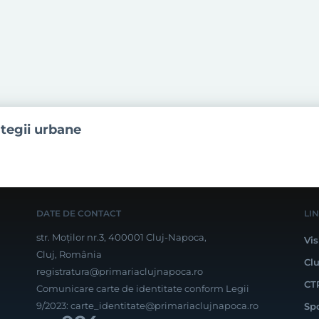
ategii urbane
DATE DE CONTACT
LI
str. Moților nr.3, 400001 Cluj-Napoca,
Vis
Cluj, România
Cl
registratura@primariaclujnapoca.ro
CT
Comunicare carte de identitate conform Legii
9/2023:
carte_identitate@primariaclujnapoca.ro
Sp