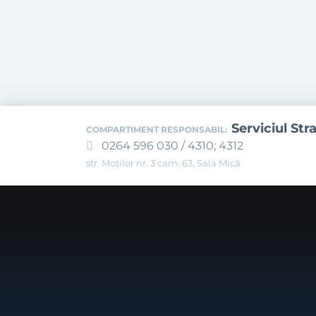
Serviciul Str
COMPARTIMENT RESPONSABIL:
0264 596 030 / 4310; 4312
str. Moților nr. 3 cam. 63, Sala Mică