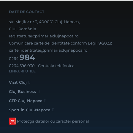
DATE DE CONTACT
str. Moților nr.3, 400001 Cluj-Napoca,
Cluj, România
registratura@primariaclujnapoca.ro
Comunicare carte de identitate conform Legii 9/2023:
carte_identitate@primariaclujnapoca.ro
984
0264
0264 596 030
- Centrala telefonica
LINKURI UTILE
Visit Cluj
Cluj Business
CTP Cluj-Napoca
Sport în Cluj-Napoca
Protecția datelor cu caracter personal