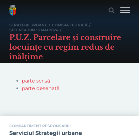
Skip
to
content
STRATEGII URBANE
/
COMISIA TEHNICĂ
/
ȘEDINȚA DIN 13 MAI 2024
/
P.U.Z. Parcelare și construire
locuințe cu regim redus de
înălțime
parte scrisă
parte desenată
COMPARTIMENT RESPONSABIL:
Serviciul Strategii urbane