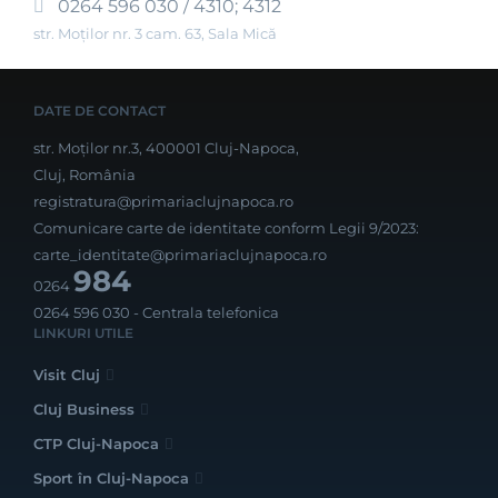
0264 596 030 / 4310; 4312
str. Moților nr. 3 cam. 63, Sala Mică
DATE DE CONTACT
str. Moților nr.3, 400001 Cluj-Napoca,
Cluj, România
registratura@primariaclujnapoca.ro
Comunicare carte de identitate conform Legii 9/2023:
carte_identitate@primariaclujnapoca.ro
984
0264
0264 596 030
- Centrala telefonica
LINKURI UTILE
Visit Cluj
Cluj Business
CTP Cluj-Napoca
Sport în Cluj-Napoca