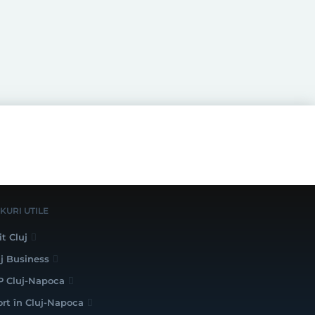
NKURI UTILE
it Cluj
uj Business
P Cluj-Napoca
ort în Cluj-Napoca