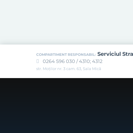
Serviciul Str
COMPARTIMENT RESPONSABIL:
0264 596 030 / 4310; 4312
str. Moților nr. 3 cam. 63, Sala Mică