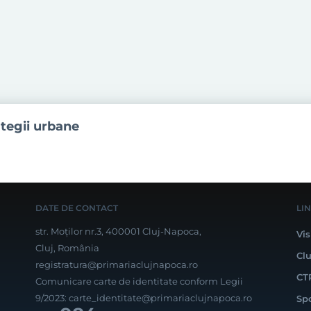
ategii urbane
DATE DE CONTACT
LI
str. Moților nr.3, 400001 Cluj-Napoca,
Vis
Cluj, România
Cl
registratura@primariaclujnapoca.ro
CT
Comunicare carte de identitate conform Legii
9/2023:
carte_identitate@primariaclujnapoca.ro
Sp