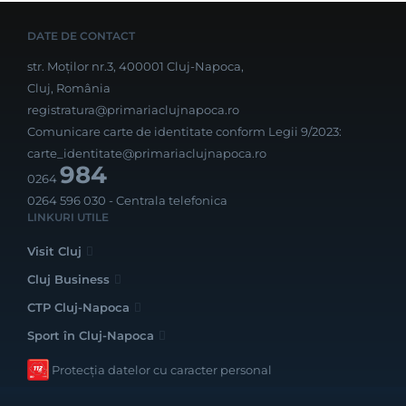
DATE DE CONTACT
str. Moților nr.3, 400001 Cluj-Napoca,
Cluj, România
registratura@primariaclujnapoca.ro
Comunicare carte de identitate conform Legii 9/2023:
carte_identitate@primariaclujnapoca.ro
984
0264
0264 596 030
- Centrala telefonica
LINKURI UTILE
Visit Cluj
Cluj Business
CTP Cluj-Napoca
Sport în Cluj-Napoca
Protecția datelor cu caracter personal