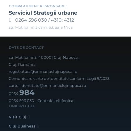
COMPARTIMENT RESPONSABIL:
Serviciul Strategii urbane
0264 596 030 / 4310; 4312
str. Moților nr. 3 cam. 63, Sala Mică
DATE DE CONTACT
str. Moților nr.3, 400001 Cluj-Napoca,
Cluj, România
registratura@primariaclujnapoca.ro
Comunicare carte de identitate conform Legii 9/2023:
carte_identitate@primariaclujnapoca.ro
984
0264
0264 596 030
- Centrala telefonica
LINKURI UTILE
Visit Cluj
Cluj Business