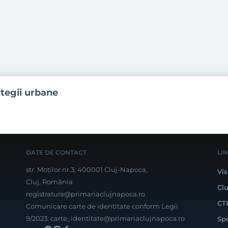
ategii urbane
DATE DE CONTACT
LI
str. Moților nr.3, 400001 Cluj-Napoca,
Vis
Cluj, România
Cl
registratura@primariaclujnapoca.ro
CT
Comunicare carte de identitate conform Legii
9/2023:
carte_identitate@primariaclujnapoca.ro
Sp