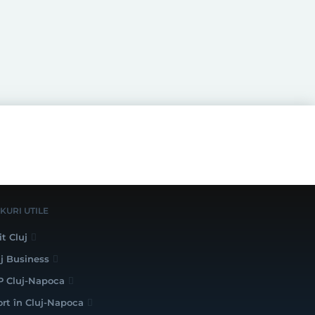
NKURI UTILE
it Cluj
uj Business
P Cluj-Napoca
ort în Cluj-Napoca