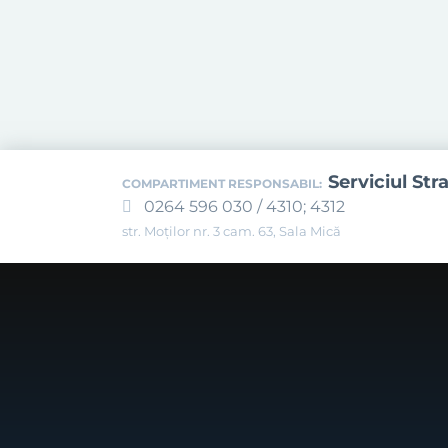
Serviciul Str
COMPARTIMENT RESPONSABIL:
0264 596 030 / 4310; 4312
str. Moților nr. 3 cam. 63, Sala Mică