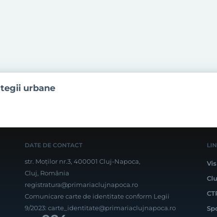
ategii urbane
DATE DE CONTACT
LI
str. Moților nr.3, 400001 Cluj-Napoca,
Vis
Cluj, România
Cl
registratura@primariaclujnapoca.ro
CT
Comunicare carte de identitate conform Legii
9/2023:
carte_identitate@primariaclujnapoca.ro
Sp