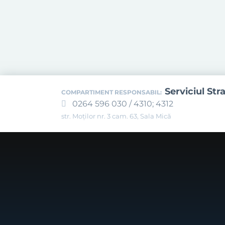
Serviciul Str
COMPARTIMENT RESPONSABIL:
0264 596 030 / 4310; 4312
str. Moților nr. 3 cam. 63, Sala Mică