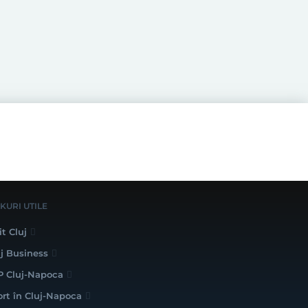
NKURI UTILE
it Cluj
uj Business
P Cluj-Napoca
ort în Cluj-Napoca