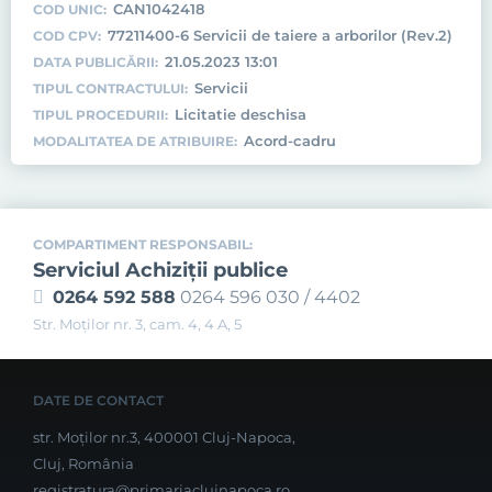
CAN1042418
COD UNIC:
77211400-6 Servicii de taiere a arborilor (Rev.2)
COD CPV:
21.05.2023 13:01
DATA PUBLICĂRII:
Servicii
TIPUL CONTRACTULUI:
Licitatie deschisa
TIPUL PROCEDURII:
Acord-cadru
MODALITATEA DE ATRIBUIRE:
COMPARTIMENT RESPONSABIL:
Serviciul Achiziţii publice
0264 592 588
0264 596 030 / 4402
Str. Moţilor nr. 3, cam. 4, 4 A, 5
DATE DE CONTACT
str. Moților nr.3, 400001 Cluj-Napoca,
Cluj, România
registratura@primariaclujnapoca.ro